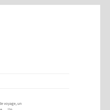
de voyage, un
ère … Un