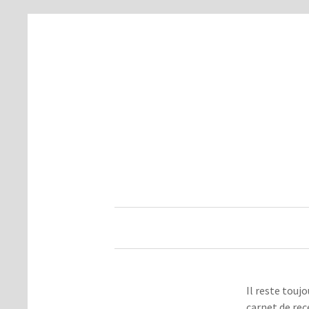
Il reste touj
carnet de rec