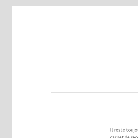
Il reste touj
carnet de rec