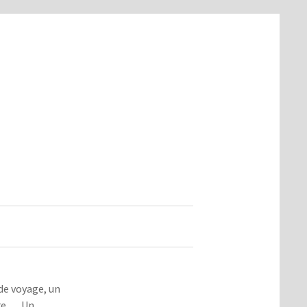
de voyage, un
ère … Un