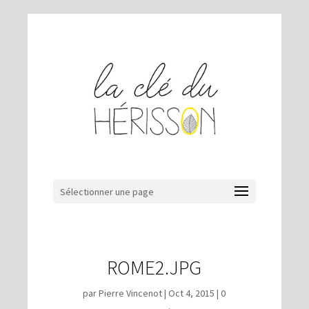
Sélectionner une page
ROME2.JPG
par
Pierre Vincenot
|
Oct 4, 2015
|
0