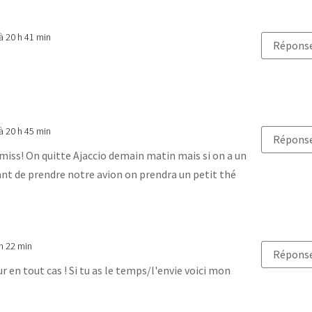
à 20 h 41 min
Répons
à 20 h 45 min
Répons
i miss! On quitte Ajaccio demain matin mais si on a un
nt de prendre notre avion on prendra un petit thé
 h 22 min
Répons
r en tout cas ! Si tu as le temps/l'envie voici mon