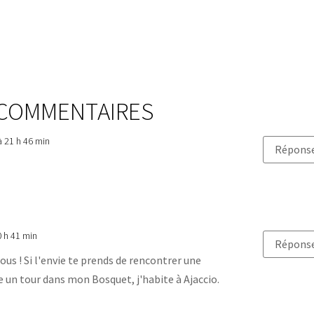
 COMMENTAIRES
à 21 h 46 min
Répons
0 h 41 min
Répons
us ! Si l'envie te prends de rencontrer une
e un tour dans mon Bosquet, j'habite à Ajaccio.