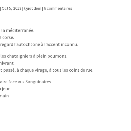
|
Oct 5, 2013
|
Quotidien
|
6 commentaires
é la méditerranée.
l corse.
 regard l’autochtone à l’accent inconnu.
é les chataigniers à plein poumons.
nivrant.
 passé, à chaque virage, à tous les coins de rue.
laire face aux Sanguinaires.
 jour.
main.