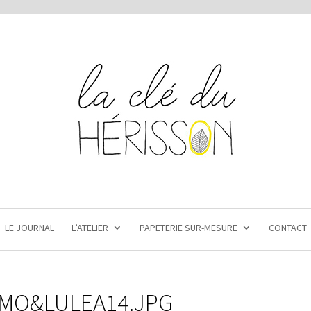
LE JOURNAL
L’ATELIER
PAPETERIE SUR-MESURE
CONTACT
MO&LULEA14.JPG