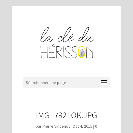
Sélectionner une page
IMG_7921OK.JPG
par
Pierre Vincenot
|
Oct 4, 2015
|
0