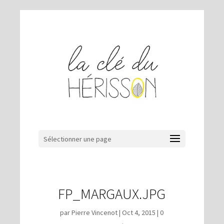
Sélectionner une page
FP_MARGAUX.JPG
par
Pierre Vincenot
|
Oct 4, 2015
|
0