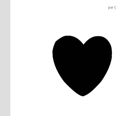
par
C