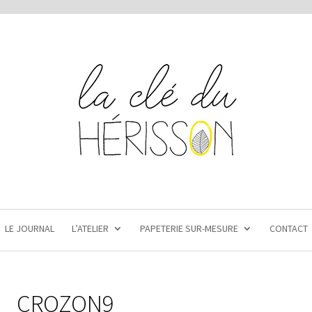
LE JOURNAL
L’ATELIER
PAPETERIE SUR-MESURE
CONTACT
CROZON9