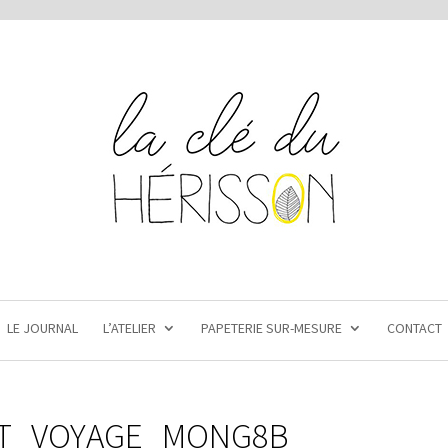
LE JOURNAL
L’ATELIER
PAPETERIE SUR-MESURE
CONTACT
T_VOYAGE_MONG8B