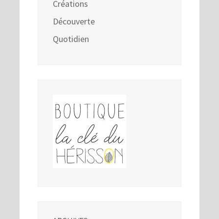
Créations
Découverte
Quotidien