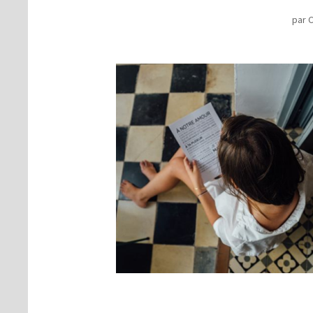
par
C