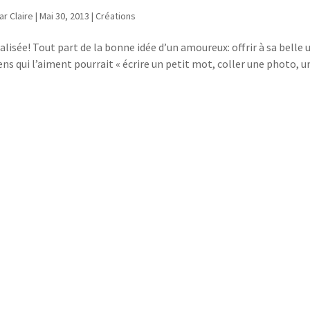
ar
Claire
|
Mai 30, 2013
|
Créations
sée! Tout part de la bonne idée d’un amoureux: offrir à sa belle 
ens qui l’aiment pourrait « écrire un petit mot, coller une photo, u