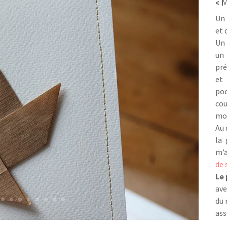
« 
Un 
et 
Un 
un 
pré
et
poc
cou
mou
Au 
la 
m’a
de 
Le 
ave
du 
ass