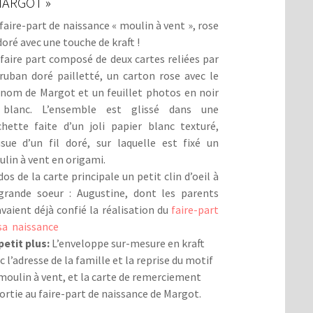
MARGOT »
faire-part de naissance « moulin à vent », rose
doré avec une touche de kraft !
faire part composé de deux cartes reliées par
ruban doré pailletté, un carton rose avec le
nom de Margot et un feuillet photos en noir
 blanc. L’ensemble est glissé dans une
hette faite d’un joli papier blanc texturé,
sue d’un fil doré, sur laquelle est fixé un
lin à vent en origami.
dos de la carte principale un petit clin d’oeil à
grande soeur : Augustine, dont les parents
vaient déjà confié la réalisation du
faire-part
sa naissance
petit plus:
L’enveloppe sur-mesure en kraft
c l’adresse de la famille et la reprise du motif
moulin à vent, et la carte de remerciement
ortie au faire-part de naissance de Margot.